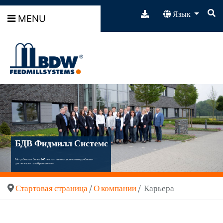
Язык
MENU
БДВ Фидмилл Системс
Мы работаем более 140 лет над инновационными и удобными
для пользователей решениями.
Стартовая страница
/
О компании
/ Карьера